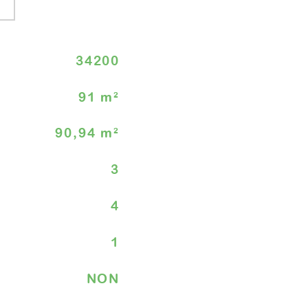
r
34200
91 m²
90,94 m²
3
4
1
NON