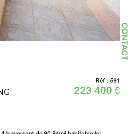
CONTACT
Réf : 591
223 400 €
ING
4 traversant de 90,94m² habitable loi 