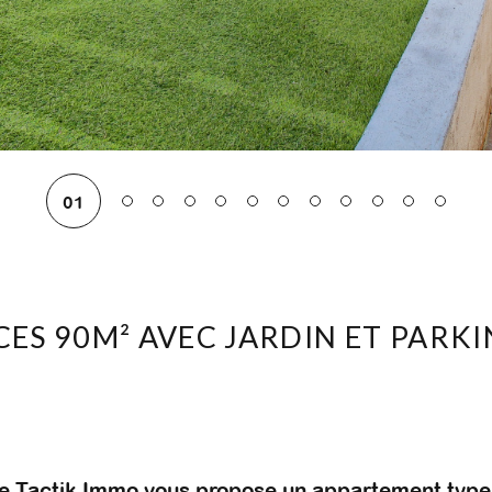
01
CES 90M² AVEC JARDIN ET PARK
ce Tactik Immo vous propose un appartement type 