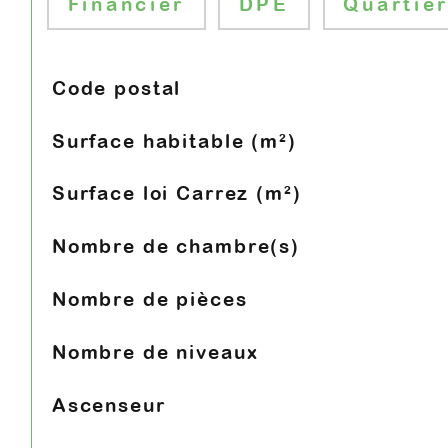
Financier
DPE
Quartie
Code postal
TRAD_SIROCCO_Caracteristique
Valeurs
Surface habitable (m²)
Surface loi Carrez (m²)
Nombre de chambre(s)
Nombre de pièces
Nombre de niveaux
Ascenseur