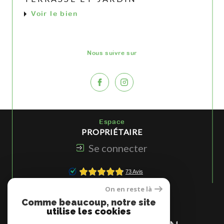
Voir le bien
Nous suivre sur
Espace
PROPRIÉTAIRE
Se connecter
On en reste là
Nous
Comme beaucoup, notre site
ADHÉRONS
utilise les cookies