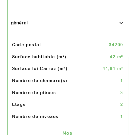
général
TRAD_SIROCCO_Caracteristique
Valeurs
Code postal
34200
Surface habitable (m²)
42 m²
Surface loi Carrez (m²)
41,61 m²
Nombre de chambre(s)
1
Nombre de pièces
3
Etage
2
Nombre de niveaux
1
Nos