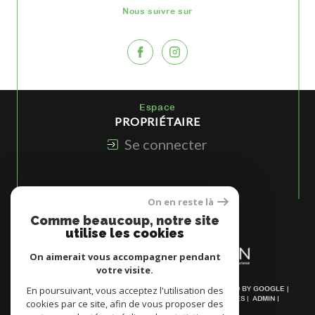
Nous suivre sur
Espace
PROPRIÉTAIRE
Se connecter
On en reste là
Nous
Comme beaucoup, notre site
ADHÉRONS
utilise les cookies
On aimerait vous accompagner pendant
votre visite.
En poursuivant, vous acceptez l'utilisation des
© 2026 | TOUS DROITS RÉSERVÉS | TRADUCTION POWERED BY GOOGLE |
NOS HONORAIRES
PLAN DU SITE
MENTIONS LÉGALES
ADMIN
cookies par ce site, afin de vous proposer des
NOS LIENS
POLITIQUE RGPD
COOKIES