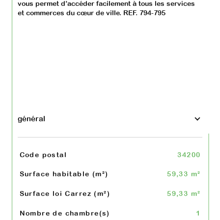
vous permet d’accéder facilement à tous les services 
et commerces du cœur de ville. REF. 794-795
général
TRAD_SIROCCO_Caracteristique
Valeurs
Code postal
34200
Surface habitable (m²)
59,33 m²
Surface loi Carrez (m²)
59,33 m²
Nombre de chambre(s)
1