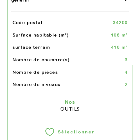
TRAD_SIROCCO_Caracteristique
Valeurs
Code postal
34200
Surface habitable (m²)
108 m²
surface terrain
410 m²
Nombre de chambre(s)
3
Nombre de pièces
4
Nombre de niveaux
2
Nos
OUTILS
Sélectionner