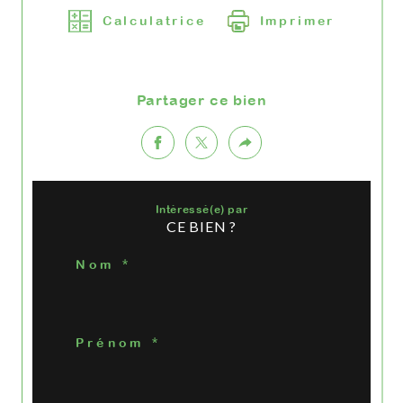
Calculatrice
Imprimer
Partager ce bien
Intéressé(e) par
CE BIEN ?
Nom *
Prénom *