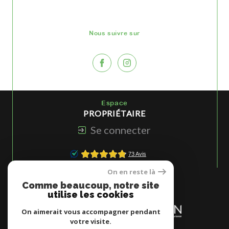
Nous suivre sur
Espace
PROPRIÉTAIRE
Se connecter
On en reste là
Nous
Comme beaucoup, notre site
ADHÉRONS
utilise les cookies
On aimerait vous accompagner pendant
votre visite.