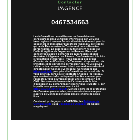
contacter
L'AGENCE
0467534663
Les informations recueillies sur ce formulaire sont
enregistrées dans un fichier informatisé par La Boite
Immo agissant comme Sous-traitant du traitement pour la
gestion de la clientèle/prospects de l'Agence / du Réseau
qui reste Responsable du Traitement de vos Données
personnelles. La base légale du traitement repose sur
l'intérêt légitime de l'Agence / du Réseau. Elles sont
conservées jusqu'à demande de suppression et sont
destinées à l'Agence / au Réseau. Conformément à la loi «
informatique et libertés », vous disposez des droits
d’accès, de rectification, d’effacement, d’opposition, de
limitation et de portabilité de vos données. Vous pouvez
retirer votre consentement à tout moment en contactant
directement l’Agence / Le Réseau. Consultez le site
https://cnil.fr/fr
pour plus d’informations sur vos droits. Si
vous estimez, après avoir contacté l'Agence / le Réseau,
que vos droits « Informatique et Libertés » ne sont pas
respectés, vous pouvez adresser une réclamation à la
CNIL. Nous vous informons de l’existence de la liste
d'opposition au démarchage téléphonique « Bloctel », sur
laquelle vous pouvez vous inscrire ici :
https://www.bloctel.gouv.fr
. Dans le cadre de la protection
des Données personnelles, nous vous invitons à ne pas
inscrire de Données sensibles dans le champ de saisie
libre.
Ce site est protégé par reCAPTCHA, les
Politiques de
Confidentialité
et es
Conditions d'utilisation
de Google
s'appliquent.